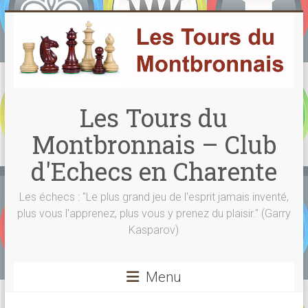
Skip
to
content
Les Tours du
Montbronnais – Club
d'Echecs en Charente
Les échecs : "Le plus grand jeu de l'esprit jamais inventé,
plus vous l'apprenez, plus vous y prenez du plaisir." (Garry
Kasparov)
Menu