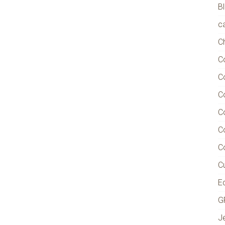
B
ca
C
C
C
C
C
C
C
Cu
E
G
J