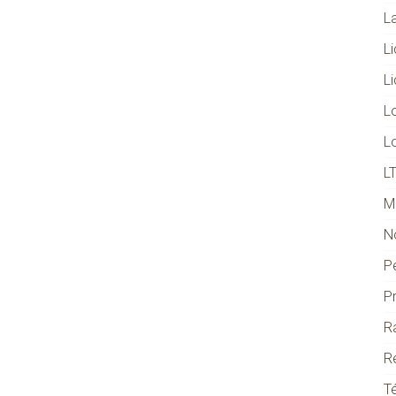
L
L
L
L
L
L
M
N
P
P
R
R
T