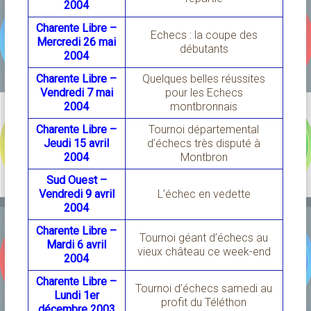
2004
Charente Libre –
Echecs : la coupe des
Mercredi 26 mai
débutants
2004
Charente Libre –
Quelques belles réussites
Vendredi 7 mai
pour les Echecs
2004
montbronnais
Charente Libre –
Tournoi départemental
Jeudi 15 avril
d’échecs très disputé à
2004
Montbron
Sud Ouest –
Vendredi 9 avril
L’échec en vedette
2004
Charente Libre –
Tournoi géant d’échecs au
Mardi 6 avril
vieux château ce week-end
2004
Charente Libre –
Tournoi d’échecs samedi au
Lundi 1er
profit du Téléthon
décembre 2003