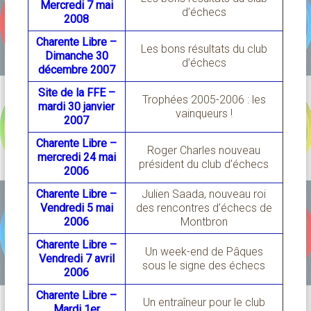
Mercredi 7 mai
d’échecs
2008
Charente Libre –
Les bons résultats du club
Dimanche 30
d’échecs
décembre 2007
Site de la FFE –
Trophées 2005-2006 : les
mardi 30 janvier
vainqueurs !
2007
Charente Libre –
Roger Charles nouveau
mercredi 24 mai
président du club d’échecs
2006
Charente Libre –
Julien Saada, nouveau roi
Vendredi 5 mai
des rencontres d’échecs de
2006
Montbron
Charente Libre –
Un week-end de Pâques
Vendredi 7 avril
sous le signe des échecs
2006
Charente Libre –
Un entraîneur pour le club
Mardi 1er