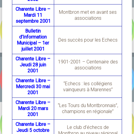
Charente Libre –
Montbron met en avant ses
Mardi 11
associations
septembre 2001
Bulletin
d’Information
Des succès pour les Echecs
Municipal – 1er
juillet 2001
Charente Libre –
1901-2001 – Centenaire des
Jeudi 28 juin
associations
2001
Charente Libre –
“Echecs : les collégiens
Mercredi 30 mai
vainqueurs à Marennes”
2001
Charente Libre –
“Les Tours du Montbronnais”,
Mardi 20 mars
champions en régionale”
2001
Charente Libre –
Le club d’échecs de
Jeudi 5 octobre
Montbron au niveau régional