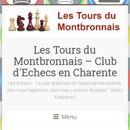
Skip
to
content
Les Tours du
Montbronnais – Club
d'Echecs en Charente
Les échecs : "Le plus grand jeu de l'esprit jamais inventé,
plus vous l'apprenez, plus vous y prenez du plaisir." (Garry
Kasparov)
Menu