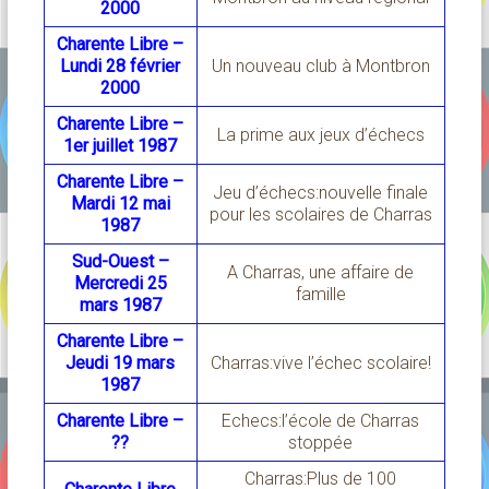
2000
Charente Libre –
Lundi 28 février
Un nouveau club à Montbron
2000
Charente Libre –
La prime aux jeux d’échecs
1er juillet 1987
Charente Libre –
Jeu d’échecs:nouvelle finale
Mardi 12 mai
pour les scolaires de Charras
1987
Sud-Ouest –
A Charras, une affaire de
Mercredi 25
famille
mars 1987
Charente Libre –
Jeudi 19 mars
Charras:vive l’échec scolaire!
1987
Charente Libre –
Echecs:l’école de Charras
??
stoppée
Charras:Plus de 100