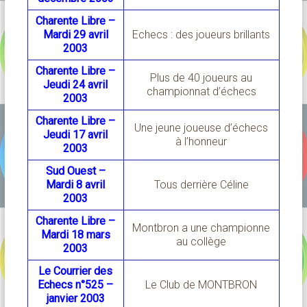
Charente Libre –
Mardi 29 avril
Echecs : des joueurs brillants
2003
Charente Libre –
Plus de 40 joueurs au
Jeudi 24 avril
championnat d’échecs
2003
Charente Libre –
Une jeune joueuse d’échecs
Jeudi 17 avril
à l’honneur
2003
Sud Ouest –
Mardi 8 avril
Tous derrière Céline
2003
Charente Libre –
Montbron a une championne
Mardi 18 mars
au collège
2003
Le Courrier des
Echecs n°525 –
Le Club de MONTBRON
janvier 2003