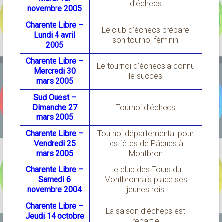
d’échecs
novembre 2005
Charente Libre –
Le club d’échecs prépare
Lundi 4 avril
son tournoi féminin
2005
Charente Libre –
Le tournoi d’échecs a connu
Mercredi 30
le succès
mars 2005
Sud Ouest –
Dimanche 27
Tournoi d’échecs
mars 2005
Charente Libre –
Tournoi départemental pour
Vendredi 25
les fêtes de Pâques à
mars 2005
Montbron
Charente Libre –
Le club des Tours du
Samedi 6
Montbronnais place ses
novembre 2004
jeunes rois
Charente Libre –
La saison d’échecs est
Jeudi 14 octobre
repartie