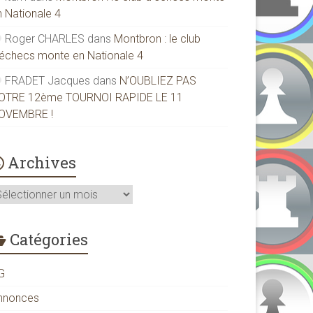
n Nationale 4
Roger CHARLES
dans
Montbron : le club
’échecs monte en Nationale 4
FRADET Jacques
dans
N’OUBLIEZ PAS
OTRE 12ème TOURNOI RAPIDE LE 11
OVEMBRE !
Archives
rchives
Catégories
G
nnonces