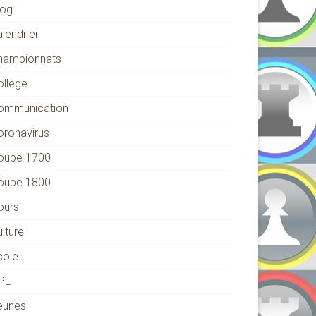
log
lendrier
hampionnats
ollège
ommunication
oronavirus
oupe 1700
oupe 1800
ours
lture
cole
PL
eunes