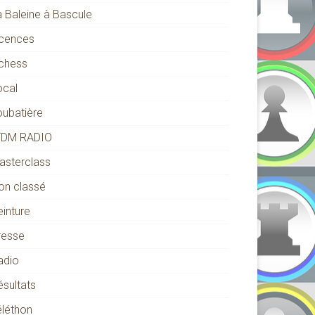
a Baleine à Bascule
icences
ichess
ocal
oubatière
TDM RADIO
asterclass
on classé
einture
resse
adio
ésultats
éléthon