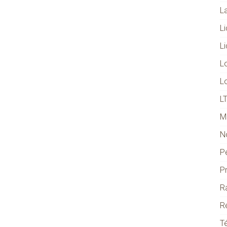
L
L
L
L
L
L
M
N
P
P
R
R
T