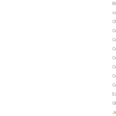
B
ca
C
C
C
C
C
C
C
Cu
E
G
J