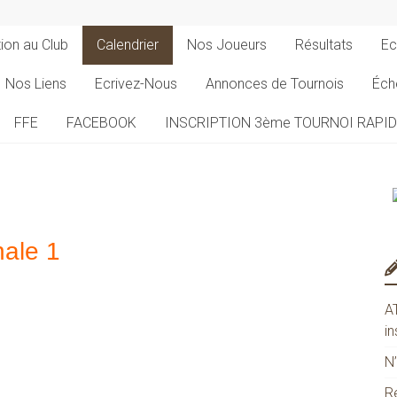
tion au Club
Calendrier
Nos Joueurs
Résultats
Ec
Nos Liens
Ecrivez-Nous
Annonces de Tournois
Éch
FFE
FACEBOOK
INSCRIPTION 3ème TOURNOI RAPI
nale 1
A
in
N
R