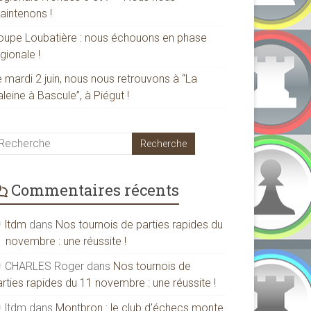
aintenons !
oupe Loubatière : nous échouons en phase
gionale !
 mardi 2 juin, nous nous retrouvons à “La
leine à Bascule”, à Piégut !
Commentaires récents
ltdm
dans
Nos tournois de parties rapides du
1 novembre : une réussite !
CHARLES Roger
dans
Nos tournois de
rties rapides du 11 novembre : une réussite !
ltdm
dans
Montbron : le club d’échecs monte