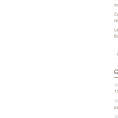
m
C
ré
Le
Ba
1
pa