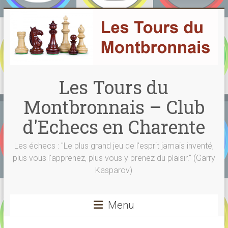
Skip
to
content
Les Tours du
Montbronnais – Club
d'Echecs en Charente
Les échecs : "Le plus grand jeu de l'esprit jamais inventé,
plus vous l'apprenez, plus vous y prenez du plaisir." (Garry
Kasparov)
Menu