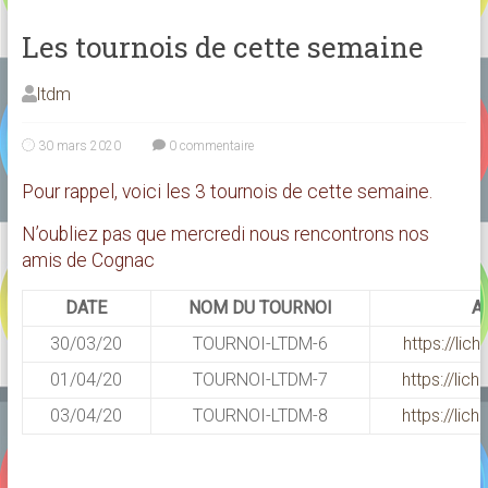
Les tournois de cette semaine
ltdm
30 mars 2020
0 commentaire
Pour rappel, voici les 3 tournois de cette semaine.
N’oubliez pas que mercredi nous rencontrons nos
amis de Cognac
DATE
NOM DU TOURNOI
A
30/03/20
TOURNOI-LTDM-6
https://li
01/04/20
TOURNOI-LTDM-7
https://li
03/04/20
TOURNOI-LTDM-8
https://li