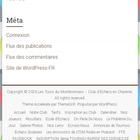
Méta
Connexion
Flux des publications
Flux des commentaires
Site de WordPress-FR
Copyright © 2026
Les Tours du Montbronnais – Club d'Echecs en Charente
.
All rights reserved.
Thème
Accelerate
par ThemeGrill. Propulsé par
WordPress
.
Accueil
Notre Club
Tarifs
Inscription au Club
Calendrier
Nos
Joueurs
Résultats
Ecole d’Echecs
On Parle De Nous
Le Problème Du
Jour
Galerie Photos
Nos Liens
Ecrivez-Nous
Annonces de Tournois
Échecs Scolaires
Les émissions de LTDM Radio en Podcast
FFE
FACEBOOK
INSCRIPTION 3ème TOURNOI RAPIDE DES CERISES DE