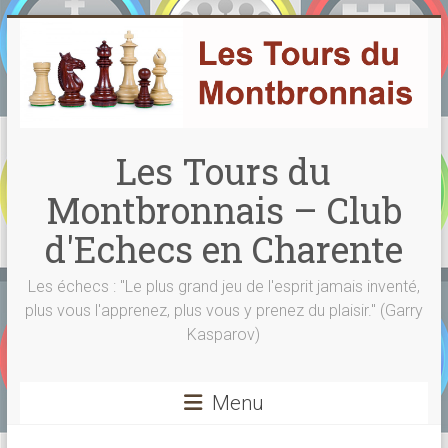
Skip
to
content
Les Tours du
Montbronnais – Club
d'Echecs en Charente
Les échecs : "Le plus grand jeu de l'esprit jamais inventé,
plus vous l'apprenez, plus vous y prenez du plaisir." (Garry
Kasparov)
Menu