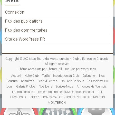
Connexion
Flux des publications
Flux des commentaires
Site de WordPress-FR
Copyright © 2026
Les Tours du Montbronnais – Club d'Echecs en Charente
.
All rights reserved.
Thème
Accelerate
par ThemeGrill. Propulsé par
WordPress
.
Accueil
Notre Club
Tarifs
Inscription au Club
Calendrier
Nos
Joueurs
Résultats
Ecole d’Echecs
On Parle De Nous
Le Problème Du
Jour
Galerie Photos
Nos Liens
Ecrivez-Nous
Annonces de Tournois
Échecs Scolaires
Les émissions de LTDM Radio en Podcast
FFE
FACEBOOK
INSCRIPTION 3ème TOURNOI RAPIDE DES CERISES DE
MONTBRON