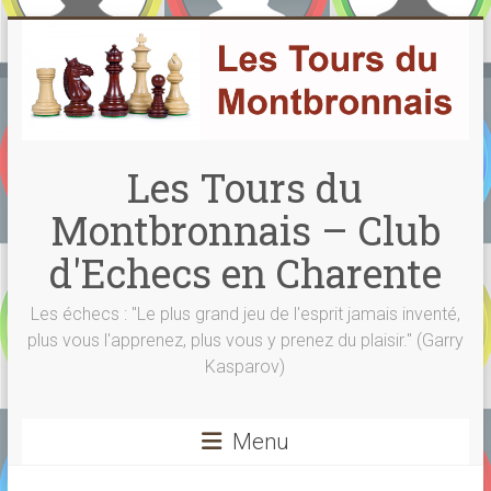
Skip
to
content
Les Tours du
Montbronnais – Club
d'Echecs en Charente
Les échecs : "Le plus grand jeu de l'esprit jamais inventé,
plus vous l'apprenez, plus vous y prenez du plaisir." (Garry
Kasparov)
Menu