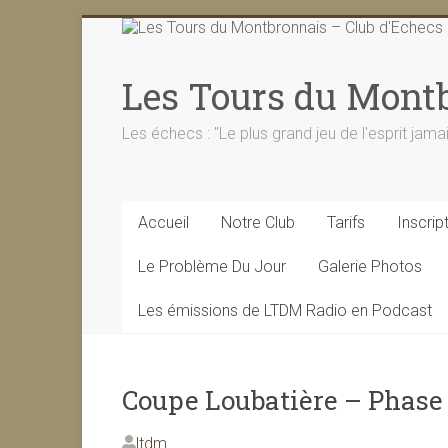
Skip
to
content
Les Tours du Montb
Les échecs : "Le plus grand jeu de l'esprit jama
Accueil
Notre Club
Tarifs
Inscrip
Le Problème Du Jour
Galerie Photos
Les émissions de LTDM Radio en Podcast
Coupe Loubatière – Phase 2
ltdm