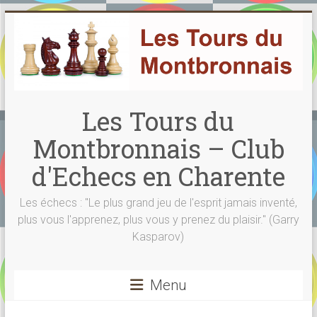
Skip
to
content
Les Tours du
Montbronnais – Club
d'Echecs en Charente
Les échecs : "Le plus grand jeu de l'esprit jamais inventé,
plus vous l'apprenez, plus vous y prenez du plaisir." (Garry
Kasparov)
Menu