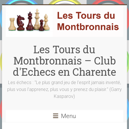
Skip
to
content
Les Tours du
Montbronnais – Club
d'Echecs en Charente
Les échecs : "Le plus grand jeu de l'esprit jamais inventé,
plus vous l'apprenez, plus vous y prenez du plaisir." (Garry
Kasparov)
Menu