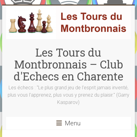
Skip
to
content
Les Tours du
Montbronnais – Club
d'Echecs en Charente
Les échecs : "Le plus grand jeu de l'esprit jamais inventé,
plus vous l'apprenez, plus vous y prenez du plaisir." (Garry
Kasparov)
Menu