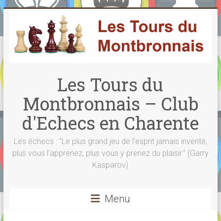
Skip
to
content
Les Tours du
Montbronnais – Club
d'Echecs en Charente
Les échecs : "Le plus grand jeu de l'esprit jamais inventé,
plus vous l'apprenez, plus vous y prenez du plaisir." (Garry
Kasparov)
Menu