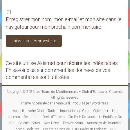
Enregistrer mon nom, mon e-mail et mon site dans le
navigateur pour mon prochain commentaire.
Ce site utilise Akismet pour réduire les indésirables.
En savoir plus sur comment les données de vos
commentaires sont utilisées
.
Copyright © 2026
Les Tours du Montbronnais – Club d'Echecs en Charente
.
All rights reserved.
Thème
Accelerate
par ThemeGrill. Propulsé par
WordPress
.
Accueil
Notre Club
Tarifs
Inscription au Club
Calendrier
Nos
Joueurs
Résultats
Ecole d’Echecs
On Parle De Nous
Le Problème Du
Jour
Galerie Photos
Nos Liens
Ecrivez-Nous
Annonces de Tournois
Échecs Scolaires
Les émissions de LTDM Radio en Podcast
FFE