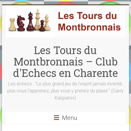
Skip
to
content
Les Tours du
Montbronnais – Club
d'Echecs en Charente
Les échecs : "Le plus grand jeu de l'esprit jamais inventé,
plus vous l'apprenez, plus vous y prenez du plaisir." (Garry
Kasparov)
Menu