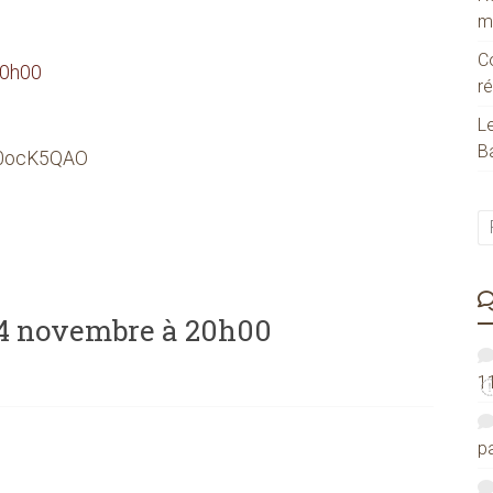
m
C
20h00
ré
Le
Ba
s/0ocK5QAO
24 novembre à 20h00
1
pa