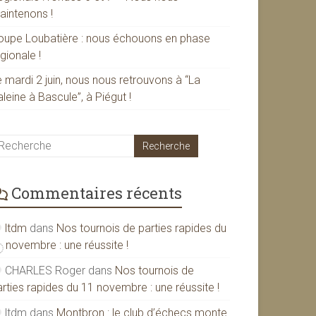
aintenons !
oupe Loubatière : nous échouons en phase
gionale !
 mardi 2 juin, nous nous retrouvons à “La
leine à Bascule”, à Piégut !
Commentaires récents
ltdm
dans
Nos tournois de parties rapides du
1 novembre : une réussite !
CHARLES Roger
dans
Nos tournois de
rties rapides du 11 novembre : une réussite !
ltdm
dans
Montbron : le club d’échecs monte