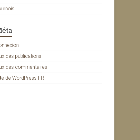
ournois
éta
onnexion
ux des publications
lux des commentaires
ite de WordPress-FR