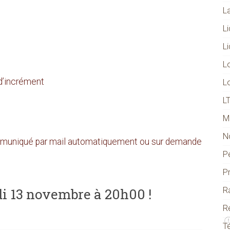
L
L
L
L
 d’incrément
L
L
M
N
ommuniqué par mail automatiquement ou sur demande
P
P
di 13 novembre à 20h00 !
R
R
T