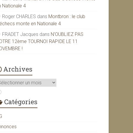
n Nationale 4
Roger CHARLES
dans
Montbron : le club
’échecs monte en Nationale 4
FRADET Jacques
dans
N’OUBLIEZ PAS
OTRE 12ème TOURNOI RAPIDE LE 11
OVEMBRE !
Archives
rchives
Catégories
G
nnonces