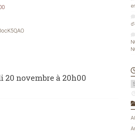
e
00
d
s/0ocK5QAO
N
N
di 20 novembre à 20h00
A
A
A