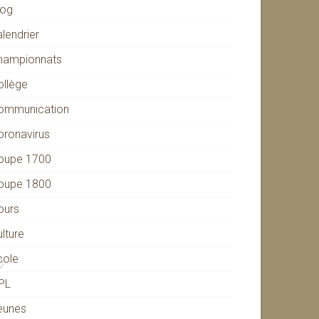
log
lendrier
hampionnats
ollège
ommunication
oronavirus
oupe 1700
oupe 1800
ours
lture
cole
PL
eunes