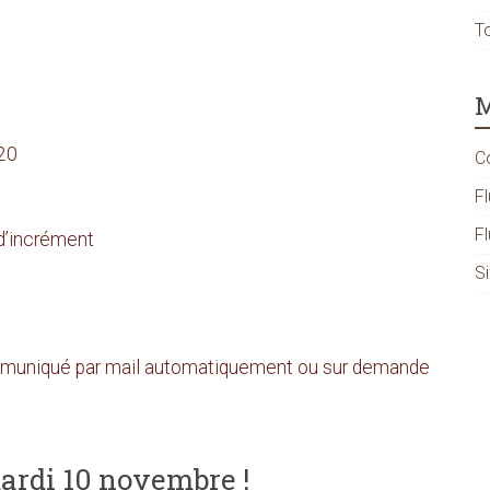
T
M
20
C
Fl
F
 d’incrément
S
ommuniqué par mail automatiquement ou sur demande
mardi 10 novembre !