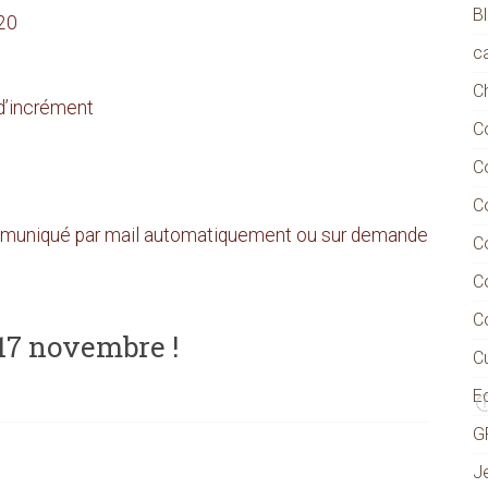
B
20
ca
C
 d’incrément
C
C
C
ommuniqué par mail automatiquement ou sur demande
C
C
C
17 novembre !
Cu
E
G
J