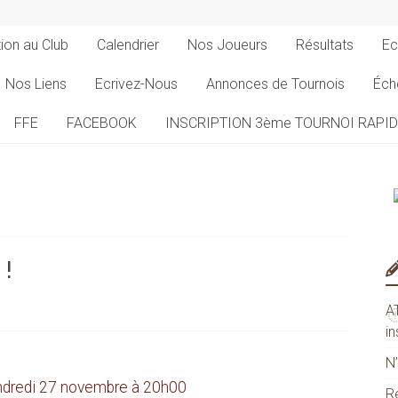
tion au Club
Calendrier
Nos Joueurs
Résultats
Ec
Nos Liens
Ecrivez-Nous
Annonces de Tournois
Éch
FFE
FACEBOOK
INSCRIPTION 3ème TOURNOI RAPI
!
A
in
N
endredi 27 novembre à 20h00
R