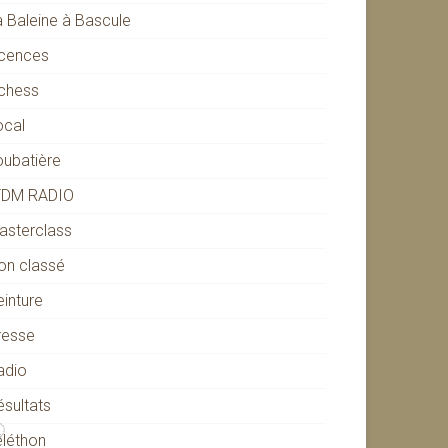
a Baleine à Bascule
icences
ichess
ocal
oubatière
TDM RADIO
asterclass
on classé
einture
resse
adio
ésultats
éléthon