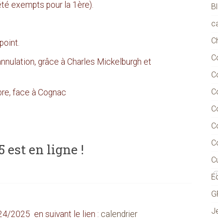
été exempts pour la 1ère).
B
ca
C
point.
C
annulation, grâce à Charles Mickelburgh et
C
C
bre, face à Cognac
C
C
C
 est en ligne !
Cu
E
G
J
4/2025 en suivant le lien :
calendrier