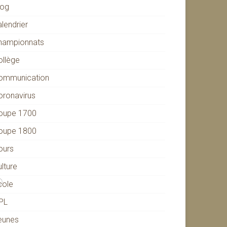
log
lendrier
hampionnats
ollège
ommunication
oronavirus
oupe 1700
oupe 1800
ours
lture
cole
PL
eunes