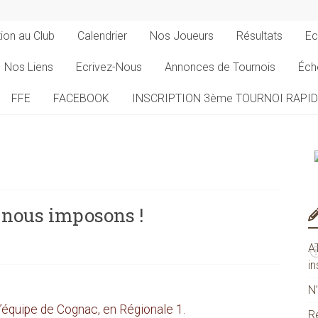
tion au Club
Calendrier
Nos Joueurs
Résultats
Ec
Nos Liens
Ecrivez-Nous
Annonces de Tournois
Éch
FFE
FACEBOOK
INSCRIPTION 3ème TOURNOI RAPI
s nous imposons !
A
in
N
équipe de Cognac, en Régionale 1.
R