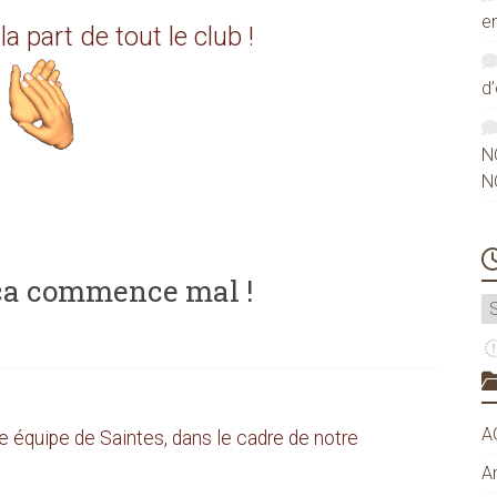
e
la part de tout le club !
d
N
N
 ça commence mal !
A
A
 équipe de Saintes, dans le cadre de notre
A