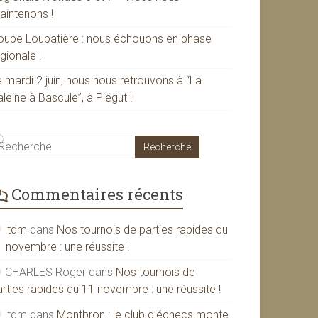
aintenons !
oupe Loubatière : nous échouons en phase
gionale !
 mardi 2 juin, nous nous retrouvons à “La
leine à Bascule”, à Piégut !
Commentaires récents
ltdm
dans
Nos tournois de parties rapides du
1 novembre : une réussite !
CHARLES Roger
dans
Nos tournois de
rties rapides du 11 novembre : une réussite !
ltdm
dans
Montbron : le club d’échecs monte