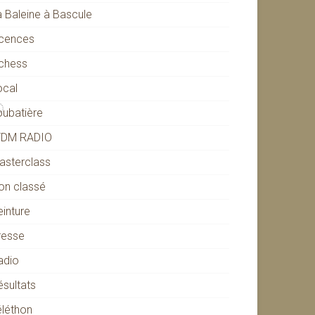
a Baleine à Bascule
icences
ichess
ocal
oubatière
TDM RADIO
asterclass
on classé
einture
resse
adio
ésultats
éléthon