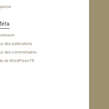
ournois
éta
onnexion
ux des publications
lux des commentaires
ite de WordPress-FR