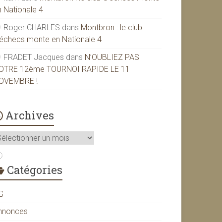
n Nationale 4
Roger CHARLES
dans
Montbron : le club
’échecs monte en Nationale 4
FRADET Jacques
dans
N’OUBLIEZ PAS
OTRE 12ème TOURNOI RAPIDE LE 11
OVEMBRE !
Archives
rchives
Catégories
G
nnonces