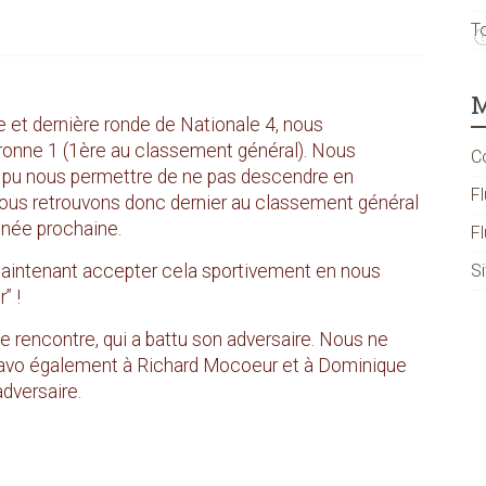
T
M
 et dernière ronde de Nationale 4, nous
uronne 1 (1ère au classement général). Nous
C
it pu nous permettre de ne pas descendre en
Fl
nous retrouvons donc dernier au classement général
nnée prochaine.
F
S
t maintenant accepter cela sportivement en nous
” !
te rencontre, qui a battu son adversaire. Nous ne
bravo également à Richard Mocoeur et à Dominique
adversaire.