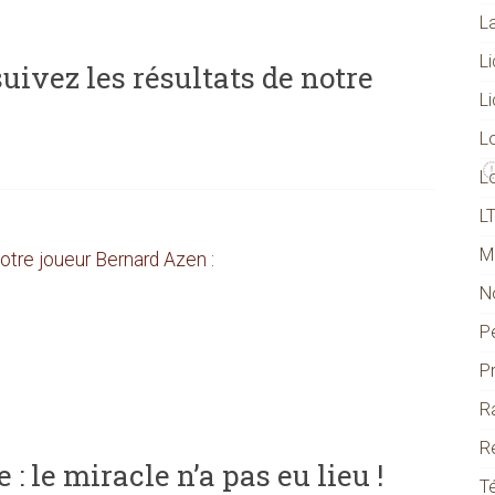
L
L
ivez les résultats de notre
L
L
L
L
M
notre joueur Bernard Azen :
N
P
P
R
R
: le miracle n’a pas eu lieu !
T