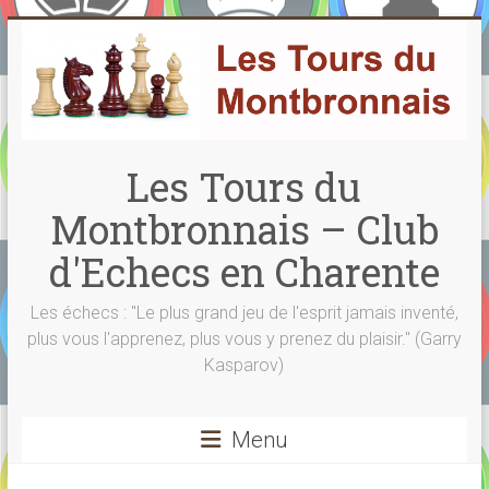
Skip
to
content
Les Tours du
Montbronnais – Club
d'Echecs en Charente
Les échecs : "Le plus grand jeu de l'esprit jamais inventé,
plus vous l'apprenez, plus vous y prenez du plaisir." (Garry
Kasparov)
Menu