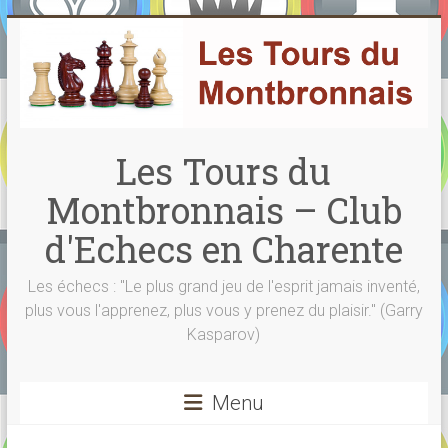
Skip
to
content
Les Tours du
Montbronnais – Club
d'Echecs en Charente
Les échecs : "Le plus grand jeu de l'esprit jamais inventé,
plus vous l'apprenez, plus vous y prenez du plaisir." (Garry
Kasparov)
Menu