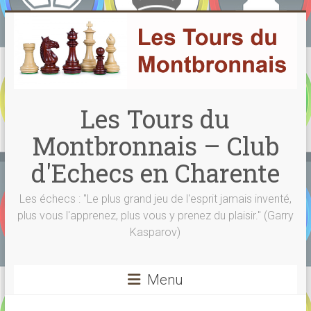
Skip
to
content
Les Tours du
Montbronnais – Club
d'Echecs en Charente
Les échecs : "Le plus grand jeu de l'esprit jamais inventé,
plus vous l'apprenez, plus vous y prenez du plaisir." (Garry
Kasparov)
Menu